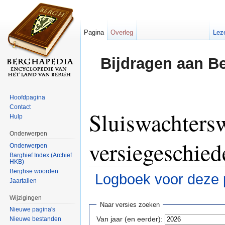
Pagina
Overleg
Lez
Bijdragen aan B
Hoofdpagina
Contact
Sluiswachters
Hulp
Onderwerpen
versiegeschied
Onderwerpen
Barghief Index (Archief
HKB)
Berghse woorden
Logboek voor deze 
Jaartallen
Ga naar:
navigatie
,
zoeken
Wijzigingen
Naar versies zoeken
Nieuwe pagina's
Van jaar (en eerder):
Nieuwe bestanden