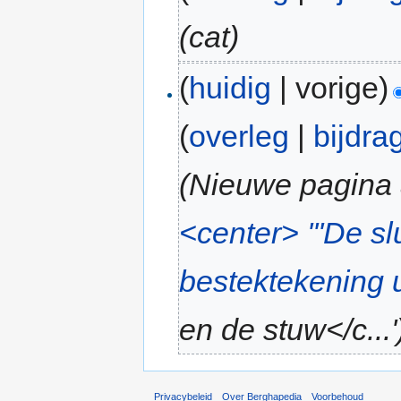
(cat)
(
huidig
| vorige)
(
overleg
|
bijdra
(Nieuwe pagina
<center> '''De 
bestektekening u
en de stuw</c...'
Privacybeleid
Over Berghapedia
Voorbehoud