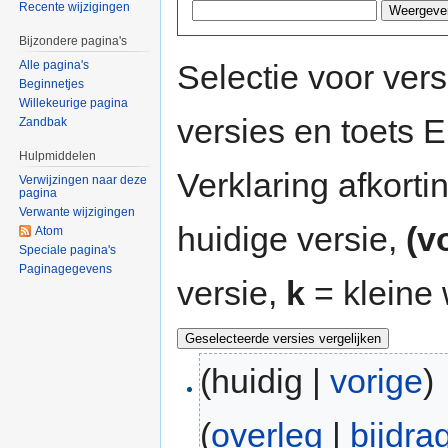
Recente wijzigingen
Bijzondere pagina's
Selectie voor vers
Alle pagina's
Beginnetjes
Willekeurige pagina
versies en toets
Zandbak
Hulpmiddelen
Verklaring afkort
Verwijzingen naar deze
pagina
Verwante wijzigingen
huidige versie,
(v
Atom
Speciale pagina's
Paginagegevens
versie,
k
= kleine 
(huidig |
vorige
)
(
overleg
|
bijdra