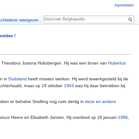
Aanmelden
Zoeken
chiedenis weergeven
 melden !
n Theodora Joanna Hoksbergen. Hij was een broer van
Hubertus
n in
Duitsland
heeft moeten werken. Hij werd tewerkgesteld bij de
 achterhaald, maar op 19 oktober
1943
was hij daar betrokken bij
ben er behalve Snelting nog ruim dertig in
deze en andere
icus Heere en Elisabeth Jansen. Hij overleed op 18 januari
1986
,