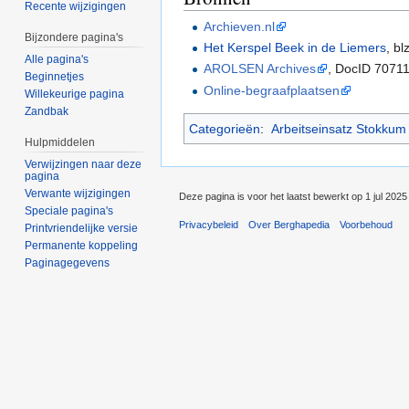
Recente wijzigingen
Archieven.nl
Bijzondere pagina's
Het Kerspel Beek in de Liemers
, bl
Alle pagina's
AROLSEN Archives
, DocID 7071
Beginnetjes
Online-begraafplaatsen
Willekeurige pagina
Zandbak
Categorieën
:
Arbeitseinsatz Stokkum
Hulpmiddelen
Verwijzingen naar deze
pagina
Verwante wijzigingen
Deze pagina is voor het laatst bewerkt op 1 jul 202
Speciale pagina's
Privacybeleid
Over Berghapedia
Voorbehoud
Printvriendelijke versie
Permanente koppeling
Paginagegevens