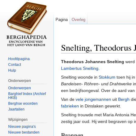
Pagina
Overleg
Snelting, Theodorus 
Ga naar:
navigatie
,
zoeken
Hoofdpagina
Theodorus Johannes Snelting
werd 
Contact
Lambertus Snelting
.
Hulp
Snelting woonde in
Stokkum
toen hij i
Onderwerpen
Bandeisen- Röhren- und Drahtwerke
in
Onderwerpen
een bedrijfsongeval. Over de aard va
Barghief Index (Archief
HKB)
Van de
vele jongemannen
uit
Bergh
die
Berghse woorden
fabrieken
in Dinslaken gewerkt.
Jaartallen
Snelting trouwde met Maria Antonia H
Wijzigingen
zestig jaar oud. Hij werd begraven op i
Nieuwe pagina's
Nieuwe bestanden
Bronnen