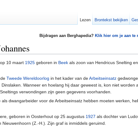
Lezen
Brontekst bekijken
Ges
Bijdragen aan Berghapedia?
Klik hier om je aan te
Johannes
op 10 maart
1925
geboren in
Beek
als zoon van Hendricus Snelting e
n de
Tweede Wereldoorlog
in het kader van de
Arbeitseinsatz
gedwonge
 Dinslaken. Wanneer en hoelang hij daar geweest is, kon niet worden
n Sneltings verwondingen zijn geen gegevens voorhanden.
 als dwangarbeider voor de Arbeitseinsatz hebben moeten werken, heb
eere, geboren in Oosterhout op 25 augustus
1927
als dochter van Ludov
n Nieuwenhoorn (Z.-H.). Zijn graf is inmiddels geruimd.