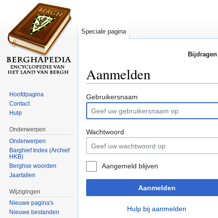
Speciale pagina
Bijdragen
Aanmelden
Ga naar:
navigatie
,
zoeken
Hoofdpagina
Gebruikersnaam
Contact
Hulp
Onderwerpen
Wachtwoord
Onderwerpen
Barghief Index (Archief
HKB)
Aangemeld blijven
Berghse woorden
Jaartallen
Aanmelden
Wijzigingen
Nieuwe pagina's
Hulp bij aanmelden
Nieuwe bestanden