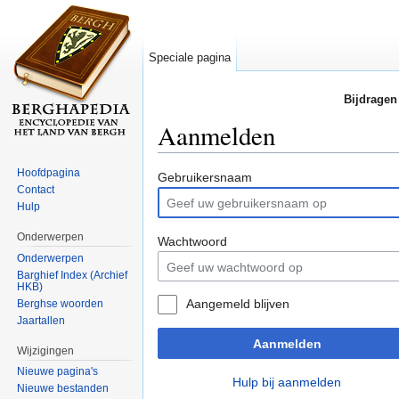
Speciale pagina
Bijdragen
Aanmelden
Ga naar:
navigatie
,
zoeken
Hoofdpagina
Gebruikersnaam
Contact
Hulp
Onderwerpen
Wachtwoord
Onderwerpen
Barghief Index (Archief
HKB)
Aangemeld blijven
Berghse woorden
Jaartallen
Aanmelden
Wijzigingen
Nieuwe pagina's
Hulp bij aanmelden
Nieuwe bestanden