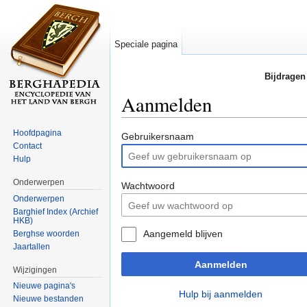
Speciale pagina
Bijdragen
Aanmelden
Ga naar:
navigatie
,
zoeken
Hoofdpagina
Gebruikersnaam
Contact
Hulp
Onderwerpen
Wachtwoord
Onderwerpen
Barghief Index (Archief
HKB)
Aangemeld blijven
Berghse woorden
Jaartallen
Aanmelden
Wijzigingen
Nieuwe pagina's
Hulp bij aanmelden
Nieuwe bestanden