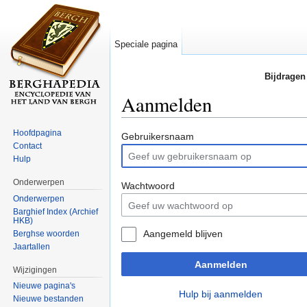
Speciale pagina
Bijdragen
Aanmelden
Ga naar:
navigatie
,
zoeken
Hoofdpagina
Gebruikersnaam
Contact
Hulp
Onderwerpen
Wachtwoord
Onderwerpen
Barghief Index (Archief
HKB)
Aangemeld blijven
Berghse woorden
Jaartallen
Aanmelden
Wijzigingen
Nieuwe pagina's
Hulp bij aanmelden
Nieuwe bestanden