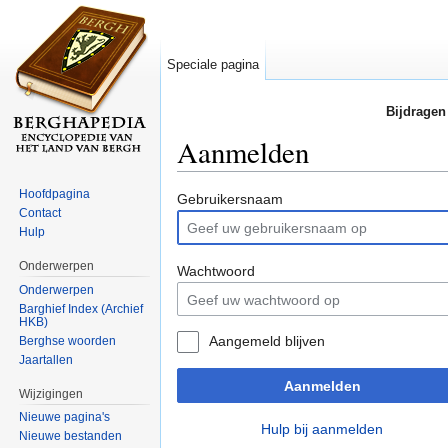
Speciale pagina
Bijdragen
Aanmelden
Ga naar:
navigatie
,
zoeken
Hoofdpagina
Gebruikersnaam
Contact
Hulp
Onderwerpen
Wachtwoord
Onderwerpen
Barghief Index (Archief
HKB)
Aangemeld blijven
Berghse woorden
Jaartallen
Aanmelden
Wijzigingen
Nieuwe pagina's
Hulp bij aanmelden
Nieuwe bestanden