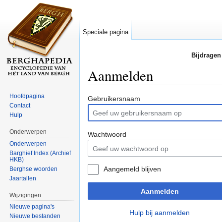
Speciale pagina
Bijdragen
Aanmelden
Ga naar:
navigatie
,
zoeken
Hoofdpagina
Gebruikersnaam
Contact
Hulp
Onderwerpen
Wachtwoord
Onderwerpen
Barghief Index (Archief
HKB)
Aangemeld blijven
Berghse woorden
Jaartallen
Aanmelden
Wijzigingen
Nieuwe pagina's
Hulp bij aanmelden
Nieuwe bestanden