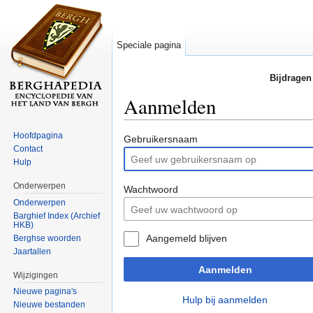
Speciale pagina
Bijdragen
Aanmelden
Ga naar:
navigatie
,
zoeken
Hoofdpagina
Gebruikersnaam
Contact
Hulp
Onderwerpen
Wachtwoord
Onderwerpen
Barghief Index (Archief
HKB)
Aangemeld blijven
Berghse woorden
Jaartallen
Aanmelden
Wijzigingen
Nieuwe pagina's
Hulp bij aanmelden
Nieuwe bestanden