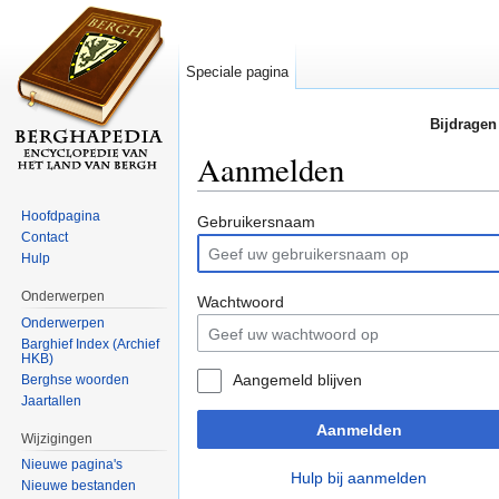
Speciale pagina
Bijdragen
Aanmelden
Ga naar:
navigatie
,
zoeken
Hoofdpagina
Gebruikersnaam
Contact
Hulp
Onderwerpen
Wachtwoord
Onderwerpen
Barghief Index (Archief
HKB)
Aangemeld blijven
Berghse woorden
Jaartallen
Aanmelden
Wijzigingen
Nieuwe pagina's
Hulp bij aanmelden
Nieuwe bestanden