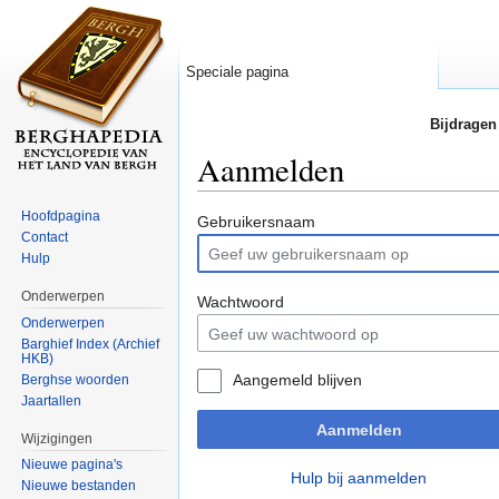
Speciale pagina
Bijdragen
Aanmelden
Ga naar:
navigatie
,
zoeken
Hoofdpagina
Gebruikersnaam
Contact
Hulp
Onderwerpen
Wachtwoord
Onderwerpen
Barghief Index (Archief
HKB)
Aangemeld blijven
Berghse woorden
Jaartallen
Aanmelden
Wijzigingen
Nieuwe pagina's
Hulp bij aanmelden
Nieuwe bestanden