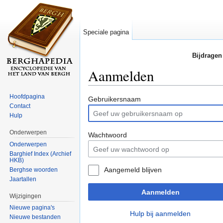
Speciale pagina
Bijdragen
Aanmelden
Ga naar:
navigatie
,
zoeken
Hoofdpagina
Gebruikersnaam
Contact
Hulp
Onderwerpen
Wachtwoord
Onderwerpen
Barghief Index (Archief
HKB)
Aangemeld blijven
Berghse woorden
Jaartallen
Aanmelden
Wijzigingen
Nieuwe pagina's
Hulp bij aanmelden
Nieuwe bestanden