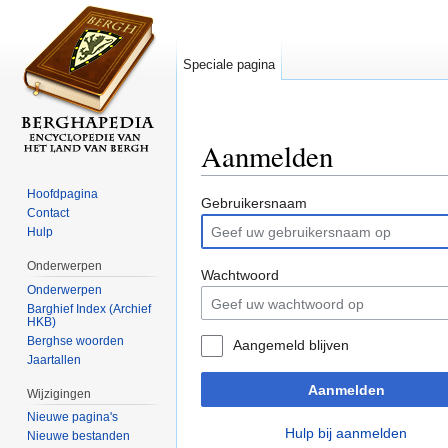
Speciale pagina
Aanmelden
Ga naar:
navigatie
,
zoeken
Hoofdpagina
Gebruikersnaam
Contact
Hulp
Onderwerpen
Wachtwoord
Onderwerpen
Barghief Index (Archief
HKB)
Berghse woorden
Aangemeld blijven
Jaartallen
Aanmelden
Wijzigingen
Nieuwe pagina's
Hulp bij aanmelden
Nieuwe bestanden