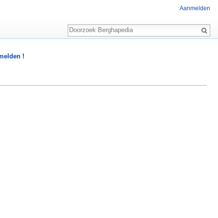
Aanmelden
Zoeken
 melden !