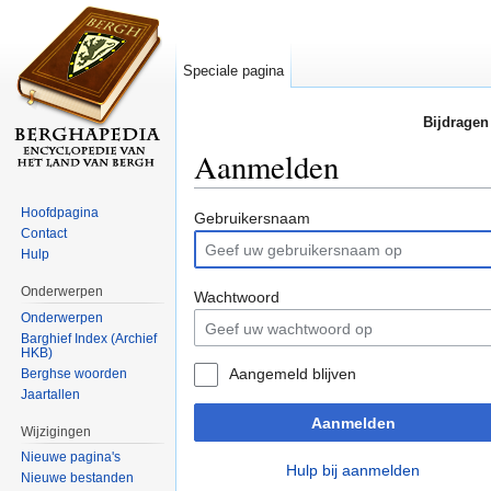
Speciale pagina
Bijdragen
Aanmelden
Ga naar:
navigatie
,
zoeken
Hoofdpagina
Gebruikersnaam
Contact
Hulp
Onderwerpen
Wachtwoord
Onderwerpen
Barghief Index (Archief
HKB)
Aangemeld blijven
Berghse woorden
Jaartallen
Aanmelden
Wijzigingen
Nieuwe pagina's
Hulp bij aanmelden
Nieuwe bestanden