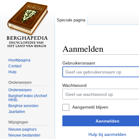
Speciale pagina
Aanmelden
Ga naar:
navigatie
,
zoeken
Hoofdpagina
Gebruikersnaam
Contact
Hulp
Onderwerpen
Wachtwoord
Onderwerpen
Barghief Index (Archief
HKB)
Berghse woorden
Aangemeld blijven
Jaartallen
Aanmelden
Wijzigingen
Nieuwe pagina's
Hulp bij aanmelden
Nieuwe bestanden