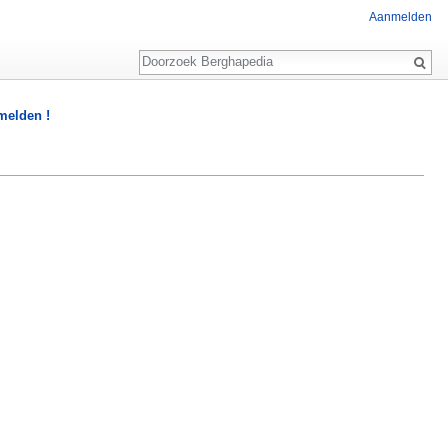
Aanmelden
Zoeken
 melden !