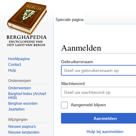
Speciale pagina
Aanmelden
Ga naar:
navigatie
,
zoeken
Hoofdpagina
Gebruikersnaam
Contact
Hulp
Onderwerpen
Wachtwoord
Onderwerpen
Barghief Index (Archief
HKB)
Berghse woorden
Aangemeld blijven
Jaartallen
Aanmelden
Wijzigingen
Nieuwe pagina's
Hulp bij aanmelden
Nieuwe bestanden