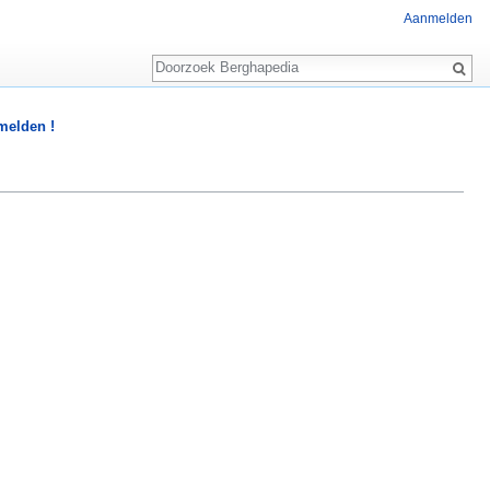
Aanmelden
Zoeken
 melden !