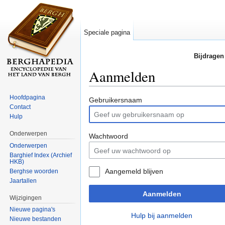
Speciale pagina
Bijdragen
Aanmelden
Ga naar:
navigatie
,
zoeken
Hoofdpagina
Gebruikersnaam
Contact
Hulp
Onderwerpen
Wachtwoord
Onderwerpen
Barghief Index (Archief
HKB)
Aangemeld blijven
Berghse woorden
Jaartallen
Aanmelden
Wijzigingen
Nieuwe pagina's
Hulp bij aanmelden
Nieuwe bestanden