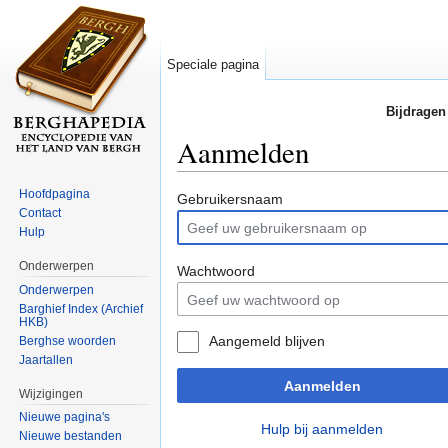
Speciale pagina
Bijdragen
Aanmelden
Ga naar:
navigatie
,
zoeken
Hoofdpagina
Gebruikersnaam
Contact
Hulp
Onderwerpen
Wachtwoord
Onderwerpen
Barghief Index (Archief
HKB)
Aangemeld blijven
Berghse woorden
Jaartallen
Aanmelden
Wijzigingen
Nieuwe pagina's
Hulp bij aanmelden
Nieuwe bestanden