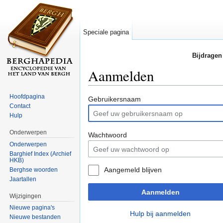
Speciale pagina
Bijdragen
Aanmelden
Ga naar:
navigatie
,
zoeken
Hoofdpagina
Gebruikersnaam
Contact
Hulp
Onderwerpen
Wachtwoord
Onderwerpen
Barghief Index (Archief
HKB)
Aangemeld blijven
Berghse woorden
Jaartallen
Aanmelden
Wijzigingen
Nieuwe pagina's
Hulp bij aanmelden
Nieuwe bestanden