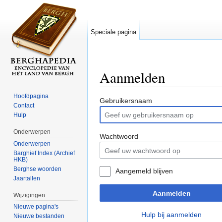
Speciale pagina
Aanmelden
Ga naar:
navigatie
,
zoeken
Hoofdpagina
Gebruikersnaam
Contact
Hulp
Onderwerpen
Wachtwoord
Onderwerpen
Barghief Index (Archief
HKB)
Berghse woorden
Aangemeld blijven
Jaartallen
Aanmelden
Wijzigingen
Nieuwe pagina's
Hulp bij aanmelden
Nieuwe bestanden