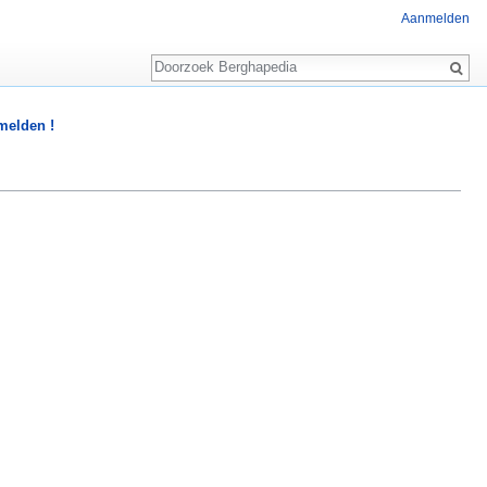
Aanmelden
Zoeken
 melden !