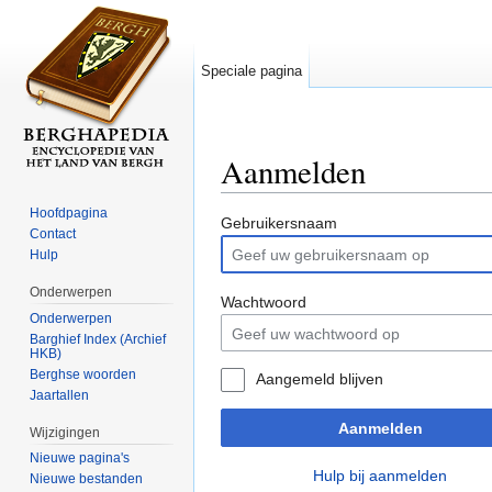
Speciale pagina
Aanmelden
Ga naar:
navigatie
,
zoeken
Hoofdpagina
Gebruikersnaam
Contact
Hulp
Onderwerpen
Wachtwoord
Onderwerpen
Barghief Index (Archief
HKB)
Berghse woorden
Aangemeld blijven
Jaartallen
Aanmelden
Wijzigingen
Nieuwe pagina's
Hulp bij aanmelden
Nieuwe bestanden