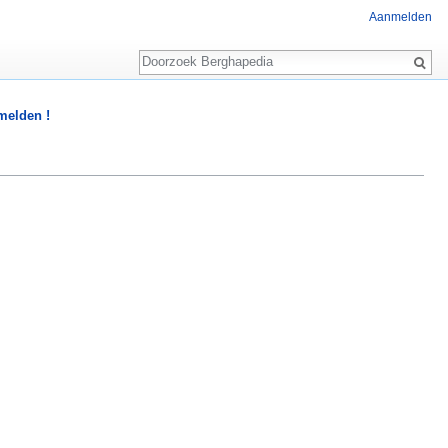
Aanmelden
Zoeken
 melden !