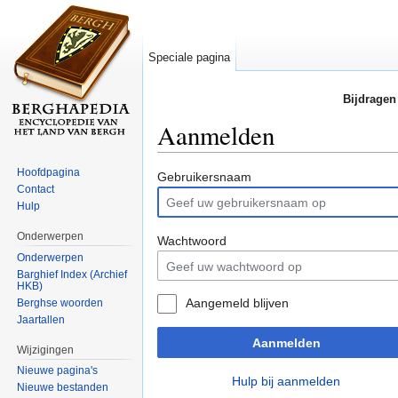
Speciale pagina
Bijdragen
Aanmelden
Ga naar:
navigatie
,
zoeken
Hoofdpagina
Gebruikersnaam
Contact
Hulp
Onderwerpen
Wachtwoord
Onderwerpen
Barghief Index (Archief
HKB)
Aangemeld blijven
Berghse woorden
Jaartallen
Aanmelden
Wijzigingen
Nieuwe pagina's
Hulp bij aanmelden
Nieuwe bestanden