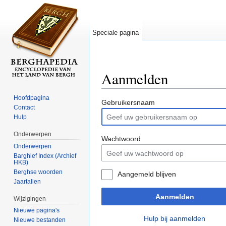
Speciale pagina
Aanmelden
Ga naar:
navigatie
,
zoeken
Hoofdpagina
Gebruikersnaam
Contact
Hulp
Onderwerpen
Wachtwoord
Onderwerpen
Barghief Index (Archief
HKB)
Berghse woorden
Aangemeld blijven
Jaartallen
Aanmelden
Wijzigingen
Nieuwe pagina's
Hulp bij aanmelden
Nieuwe bestanden