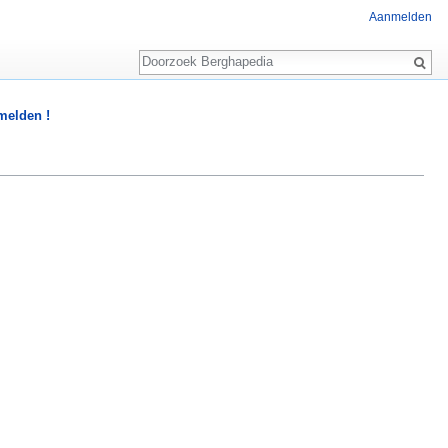
Aanmelden
Zoeken
 melden !