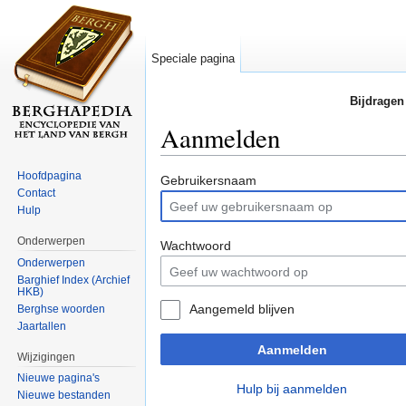
Speciale pagina
Bijdragen
Aanmelden
Ga naar:
navigatie
,
zoeken
Hoofdpagina
Gebruikersnaam
Contact
Hulp
Onderwerpen
Wachtwoord
Onderwerpen
Barghief Index (Archief
HKB)
Aangemeld blijven
Berghse woorden
Jaartallen
Aanmelden
Wijzigingen
Nieuwe pagina's
Hulp bij aanmelden
Nieuwe bestanden