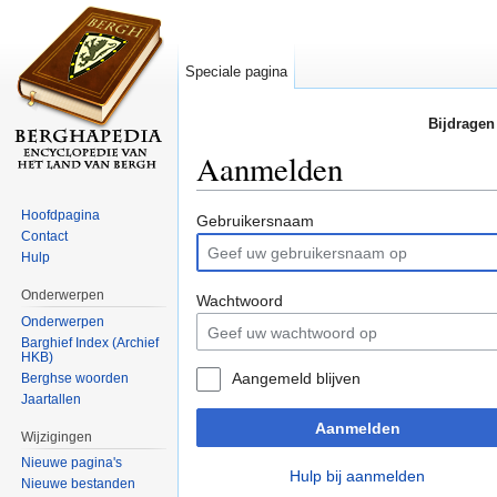
Speciale pagina
Bijdragen
Aanmelden
Ga naar:
navigatie
,
zoeken
Hoofdpagina
Gebruikersnaam
Contact
Hulp
Onderwerpen
Wachtwoord
Onderwerpen
Barghief Index (Archief
HKB)
Aangemeld blijven
Berghse woorden
Jaartallen
Aanmelden
Wijzigingen
Nieuwe pagina's
Hulp bij aanmelden
Nieuwe bestanden