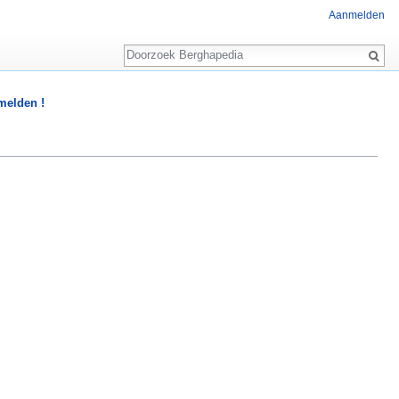
Aanmelden
Zoeken
 melden !