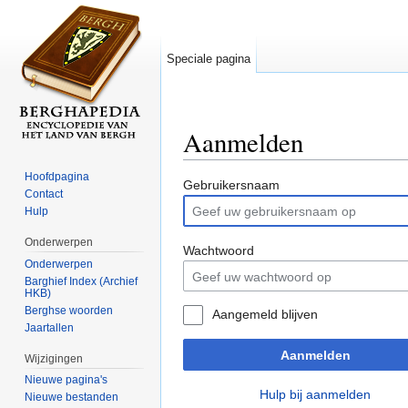
Speciale pagina
Aanmelden
Ga naar:
navigatie
,
zoeken
Hoofdpagina
Gebruikersnaam
Contact
Hulp
Onderwerpen
Wachtwoord
Onderwerpen
Barghief Index (Archief
HKB)
Berghse woorden
Aangemeld blijven
Jaartallen
Aanmelden
Wijzigingen
Nieuwe pagina's
Hulp bij aanmelden
Nieuwe bestanden