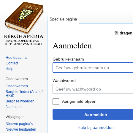
Speciale pagina
Bijdragen
Aanmelden
Ga naar:
navigatie
,
zoeken
Hoofdpagina
Gebruikersnaam
Contact
Hulp
Onderwerpen
Wachtwoord
Onderwerpen
Barghief Index (Archief
HKB)
Aangemeld blijven
Berghse woorden
Jaartallen
Aanmelden
Wijzigingen
Nieuwe pagina's
Hulp bij aanmelden
Nieuwe bestanden