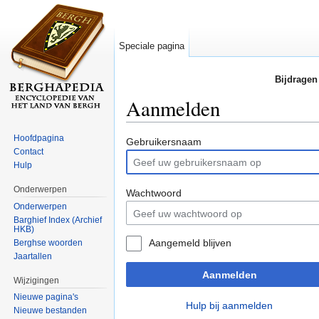
Speciale pagina
Bijdragen
Aanmelden
Ga naar:
navigatie
,
zoeken
Hoofdpagina
Gebruikersnaam
Contact
Hulp
Onderwerpen
Wachtwoord
Onderwerpen
Barghief Index (Archief
HKB)
Aangemeld blijven
Berghse woorden
Jaartallen
Aanmelden
Wijzigingen
Nieuwe pagina's
Hulp bij aanmelden
Nieuwe bestanden