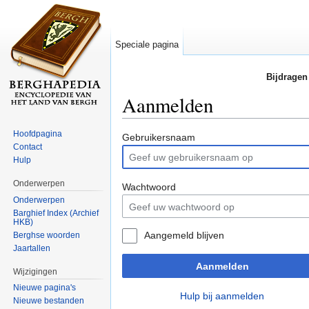
Speciale pagina
Bijdragen
Aanmelden
Ga naar:
navigatie
,
zoeken
Hoofdpagina
Gebruikersnaam
Contact
Hulp
Onderwerpen
Wachtwoord
Onderwerpen
Barghief Index (Archief
HKB)
Aangemeld blijven
Berghse woorden
Jaartallen
Aanmelden
Wijzigingen
Nieuwe pagina's
Hulp bij aanmelden
Nieuwe bestanden