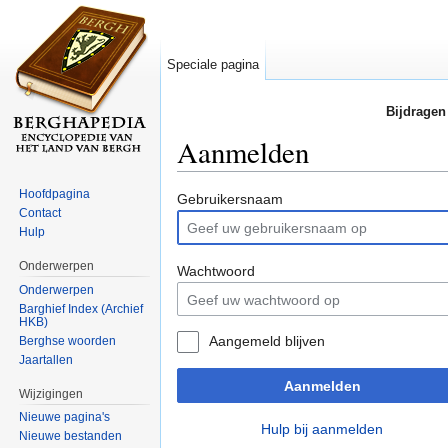
Speciale pagina
Bijdragen
Aanmelden
Ga naar:
navigatie
,
zoeken
Hoofdpagina
Gebruikersnaam
Contact
Hulp
Onderwerpen
Wachtwoord
Onderwerpen
Barghief Index (Archief
HKB)
Aangemeld blijven
Berghse woorden
Jaartallen
Aanmelden
Wijzigingen
Nieuwe pagina's
Hulp bij aanmelden
Nieuwe bestanden