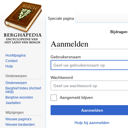
Speciale pagina
Bijdragen
Aanmelden
Ga naar:
navigatie
,
zoeken
Hoofdpagina
Gebruikersnaam
Contact
Hulp
Onderwerpen
Wachtwoord
Onderwerpen
Barghief Index (Archief
HKB)
Aangemeld blijven
Berghse woorden
Jaartallen
Aanmelden
Wijzigingen
Nieuwe pagina's
Hulp bij aanmelden
Nieuwe bestanden