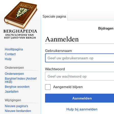
Speciale pagina
Bijdragen
Aanmelden
Ga naar:
navigatie
,
zoeken
Hoofdpagina
Gebruikersnaam
Contact
Hulp
Onderwerpen
Wachtwoord
Onderwerpen
Barghief Index (Archief
HKB)
Aangemeld blijven
Berghse woorden
Jaartallen
Aanmelden
Wijzigingen
Nieuwe pagina's
Hulp bij aanmelden
Nieuwe bestanden