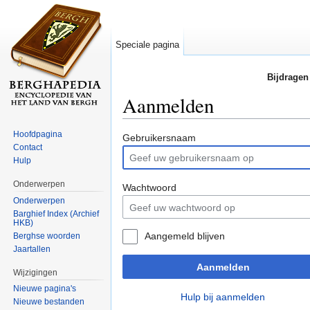
Speciale pagina
Bijdragen
Aanmelden
Ga naar:
navigatie
,
zoeken
Hoofdpagina
Gebruikersnaam
Contact
Hulp
Onderwerpen
Wachtwoord
Onderwerpen
Barghief Index (Archief
HKB)
Aangemeld blijven
Berghse woorden
Jaartallen
Aanmelden
Wijzigingen
Nieuwe pagina's
Hulp bij aanmelden
Nieuwe bestanden