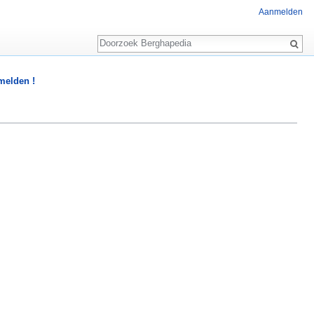
Aanmelden
Zoeken
 melden !