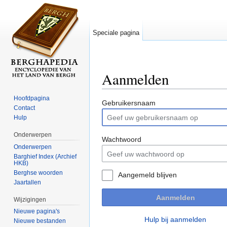
Speciale pagina
Aanmelden
Ga naar:
navigatie
,
zoeken
Hoofdpagina
Gebruikersnaam
Contact
Hulp
Onderwerpen
Wachtwoord
Onderwerpen
Barghief Index (Archief
HKB)
Berghse woorden
Aangemeld blijven
Jaartallen
Aanmelden
Wijzigingen
Nieuwe pagina's
Hulp bij aanmelden
Nieuwe bestanden