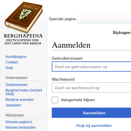
Speciale pagina
Bijdragen
Aanmelden
Ga naar:
navigatie
,
zoeken
Hoofdpagina
Gebruikersnaam
Contact
Hulp
Onderwerpen
Wachtwoord
Onderwerpen
Barghief Index (Archief
HKB)
Aangemeld blijven
Berghse woorden
Jaartallen
Aanmelden
Wijzigingen
Nieuwe pagina's
Hulp bij aanmelden
Nieuwe bestanden