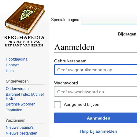
Speciale pagina
Bijdragen
Aanmelden
Ga naar:
navigatie
,
zoeken
Hoofdpagina
Gebruikersnaam
Contact
Hulp
Onderwerpen
Wachtwoord
Onderwerpen
Barghief Index (Archief
HKB)
Aangemeld blijven
Berghse woorden
Jaartallen
Aanmelden
Wijzigingen
Nieuwe pagina's
Hulp bij aanmelden
Nieuwe bestanden