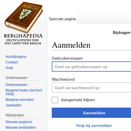
Speciale pagina
Bijdragen
Aanmelden
Ga naar:
navigatie
,
zoeken
Hoofdpagina
Gebruikersnaam
Contact
Hulp
Onderwerpen
Wachtwoord
Onderwerpen
Barghief Index (Archief
HKB)
Aangemeld blijven
Berghse woorden
Jaartallen
Aanmelden
Wijzigingen
Nieuwe pagina's
Hulp bij aanmelden
Nieuwe bestanden