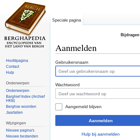
Speciale pagina
Bijdragen
Aanmelden
Ga naar:
navigatie
,
zoeken
Hoofdpagina
Gebruikersnaam
Contact
Hulp
Onderwerpen
Wachtwoord
Onderwerpen
Barghief Index (Archief
HKB)
Aangemeld blijven
Berghse woorden
Jaartallen
Aanmelden
Wijzigingen
Nieuwe pagina's
Hulp bij aanmelden
Nieuwe bestanden