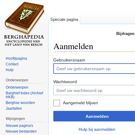
Speciale pagina
Bijdragen
Aanmelden
Ga naar:
navigatie
,
zoeken
Hoofdpagina
Gebruikersnaam
Contact
Hulp
Onderwerpen
Wachtwoord
Onderwerpen
Barghief Index (Archief
HKB)
Aangemeld blijven
Berghse woorden
Jaartallen
Aanmelden
Wijzigingen
Nieuwe pagina's
Hulp bij aanmelden
Nieuwe bestanden