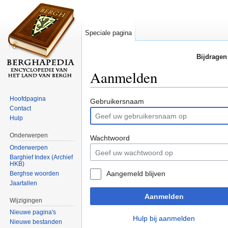
Speciale pagina
Bijdragen
Aanmelden
Ga naar:
navigatie
,
zoeken
Hoofdpagina
Gebruikersnaam
Contact
Hulp
Onderwerpen
Wachtwoord
Onderwerpen
Barghief Index (Archief
HKB)
Aangemeld blijven
Berghse woorden
Jaartallen
Aanmelden
Wijzigingen
Nieuwe pagina's
Hulp bij aanmelden
Nieuwe bestanden