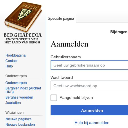
Speciale pagina
Bijdragen
Aanmelden
Ga naar:
navigatie
,
zoeken
Hoofdpagina
Gebruikersnaam
Contact
Hulp
Onderwerpen
Wachtwoord
Onderwerpen
Barghief Index (Archief
HKB)
Aangemeld blijven
Berghse woorden
Jaartallen
Aanmelden
Wijzigingen
Nieuwe pagina's
Hulp bij aanmelden
Nieuwe bestanden