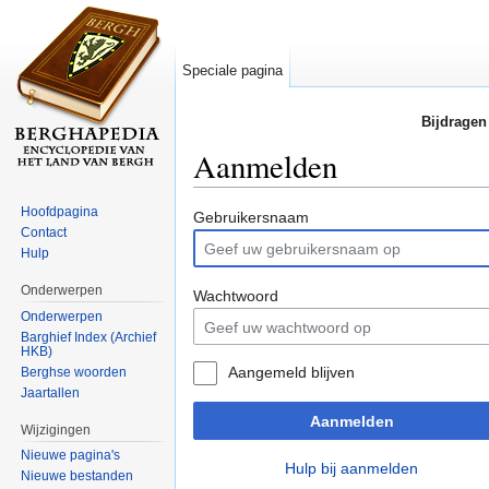
Speciale pagina
Bijdragen
Aanmelden
Ga naar:
navigatie
,
zoeken
Hoofdpagina
Gebruikersnaam
Contact
Hulp
Onderwerpen
Wachtwoord
Onderwerpen
Barghief Index (Archief
HKB)
Aangemeld blijven
Berghse woorden
Jaartallen
Aanmelden
Wijzigingen
Nieuwe pagina's
Hulp bij aanmelden
Nieuwe bestanden