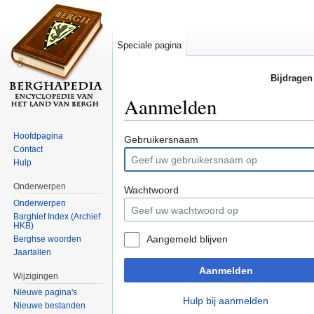
Speciale pagina
Bijdragen
Aanmelden
Ga naar:
navigatie
,
zoeken
Hoofdpagina
Gebruikersnaam
Contact
Hulp
Onderwerpen
Wachtwoord
Onderwerpen
Barghief Index (Archief
HKB)
Aangemeld blijven
Berghse woorden
Jaartallen
Aanmelden
Wijzigingen
Nieuwe pagina's
Hulp bij aanmelden
Nieuwe bestanden