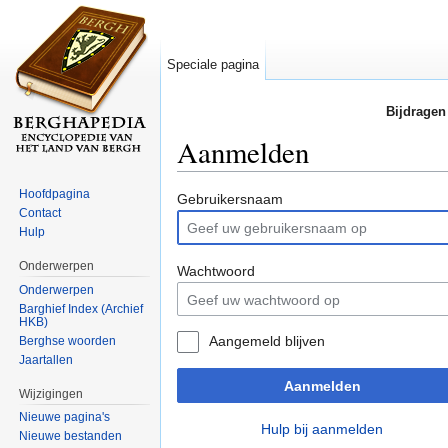
Speciale pagina
Bijdragen
Aanmelden
Ga naar:
navigatie
,
zoeken
Hoofdpagina
Gebruikersnaam
Contact
Hulp
Onderwerpen
Wachtwoord
Onderwerpen
Barghief Index (Archief
HKB)
Aangemeld blijven
Berghse woorden
Jaartallen
Aanmelden
Wijzigingen
Nieuwe pagina's
Hulp bij aanmelden
Nieuwe bestanden