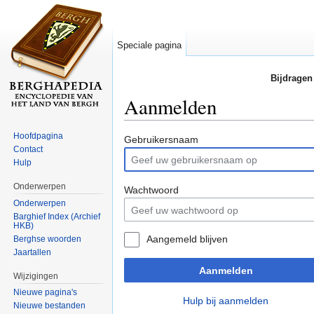
Speciale pagina
Bijdragen
Aanmelden
Ga naar:
navigatie
,
zoeken
Hoofdpagina
Gebruikersnaam
Contact
Hulp
Onderwerpen
Wachtwoord
Onderwerpen
Barghief Index (Archief
HKB)
Aangemeld blijven
Berghse woorden
Jaartallen
Aanmelden
Wijzigingen
Nieuwe pagina's
Hulp bij aanmelden
Nieuwe bestanden