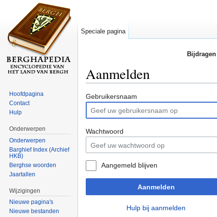
Speciale pagina
Bijdragen
Aanmelden
Ga naar:
navigatie
,
zoeken
Hoofdpagina
Gebruikersnaam
Contact
Hulp
Onderwerpen
Wachtwoord
Onderwerpen
Barghief Index (Archief
HKB)
Aangemeld blijven
Berghse woorden
Jaartallen
Aanmelden
Wijzigingen
Nieuwe pagina's
Hulp bij aanmelden
Nieuwe bestanden