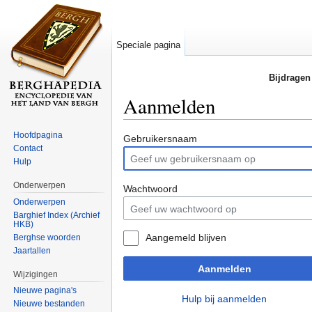
Speciale pagina
Bijdragen
Aanmelden
Ga naar:
navigatie
,
zoeken
Hoofdpagina
Gebruikersnaam
Contact
Hulp
Onderwerpen
Wachtwoord
Onderwerpen
Barghief Index (Archief
HKB)
Aangemeld blijven
Berghse woorden
Jaartallen
Aanmelden
Wijzigingen
Nieuwe pagina's
Hulp bij aanmelden
Nieuwe bestanden