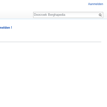
Aanmelden
Zoeken
 melden !