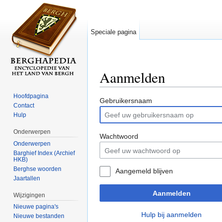
Speciale pagina
Aanmelden
Ga naar:
navigatie
,
zoeken
Hoofdpagina
Gebruikersnaam
Contact
Hulp
Onderwerpen
Wachtwoord
Onderwerpen
Barghief Index (Archief
HKB)
Berghse woorden
Aangemeld blijven
Jaartallen
Aanmelden
Wijzigingen
Nieuwe pagina's
Hulp bij aanmelden
Nieuwe bestanden