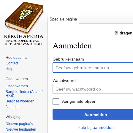
Speciale pagina
Bijdragen
Aanmelden
Ga naar:
navigatie
,
zoeken
Hoofdpagina
Gebruikersnaam
Contact
Hulp
Onderwerpen
Wachtwoord
Onderwerpen
Barghief Index (Archief
HKB)
Aangemeld blijven
Berghse woorden
Jaartallen
Aanmelden
Wijzigingen
Nieuwe pagina's
Hulp bij aanmelden
Nieuwe bestanden