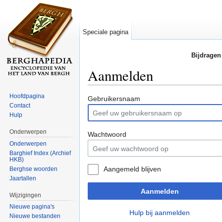
Speciale pagina
Bijdragen
Aanmelden
Ga naar:
navigatie
,
zoeken
Hoofdpagina
Gebruikersnaam
Contact
Hulp
Onderwerpen
Wachtwoord
Onderwerpen
Barghief Index (Archief
HKB)
Aangemeld blijven
Berghse woorden
Jaartallen
Aanmelden
Wijzigingen
Nieuwe pagina's
Hulp bij aanmelden
Nieuwe bestanden